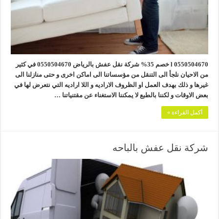
0550504670 l خصم 35% شركة نقل عفش بالرياض 0550504670 في كثير
من الاحيان نلجأ الى التنقل من مؤسساتنا الى اماكن اخرى و حتى منازلنا الى
غيرها و ذلك بهدف العمل او الظروف الاراديه و اللا اراديه التي نتعرض لها في
بعض الاوقات و لكننا بالطبع لا يمكننا الاستغناء عن مقتنياتنا …
أكمل القراءة »
شركة نقل عفش بالباحه