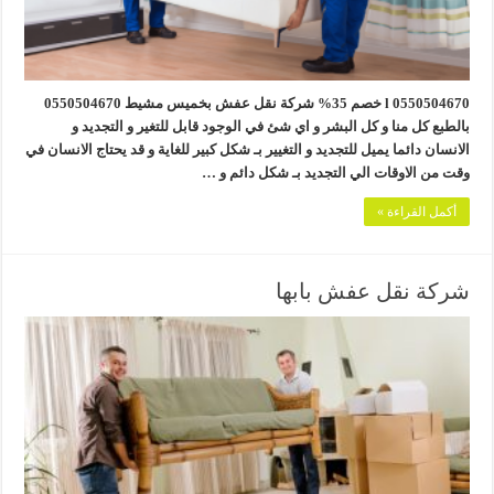
0550504670 l خصم 35% شركة نقل عفش بخميس مشيط 0550504670
بالطبع كل منا و كل البشر و اي شئ في الوجود قابل للتغير و التجديد و
الانسان دائما يميل للتجديد و التغيير بـ شكل كبير للغاية و قد يحتاج الانسان في
وقت من الاوقات الي التجديد بـ شكل دائم و …
أكمل القراءة »
شركة نقل عفش بابها