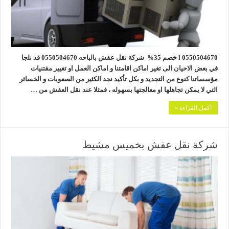
0550504670 l خصم 35% شركة نقل عفش بالباحه 0550504670 قد نلجا
في بعض الاحيان الى تغير اماكن اقامتنا و اماكن العمل او تغيير مقتنيات
مؤسساتنا كنوع من التجديد و بكل تأكيد نجد الكثير من الصعوبات و الخسائر
التي لا يمكن تجاهلها او معالجتها بسهوله ، فمثلا عند نقل العفش من …
أكمل القراءة »
شركة نقل عفش بخميس مشيط