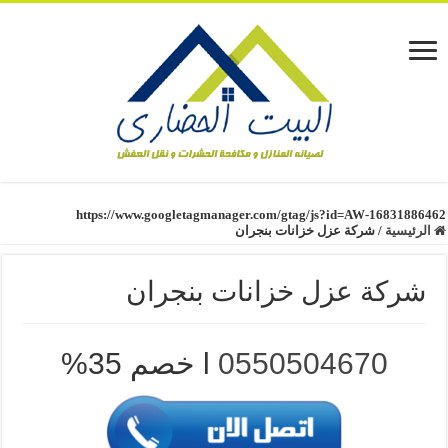
https://www.googletagmanager.com/gtag/js?id=AW-16831886462
الرئيسية
/
شركة عزل خزانات بنجران
شركة عزل خزانات بنجران
0550504670
l خصم 35%