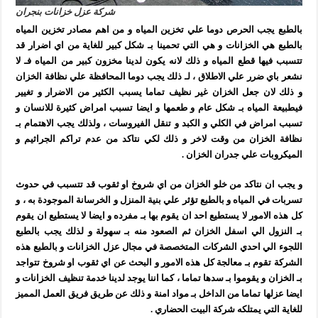
شركة عزل خزانات بنجران
بالطبع يجب الحرص دوما علي تخزين المياه و من اهم مصادر تخزين المياه
بالطبع هي الخزانات و هي التي تحمينا بـ شكل كبير للغاية من اي اضرار قد
تتسبب فيها قطع المياه و ذلك لانه يكون لدينا مخزون كبير من المياه فـ لا
نشعر باي ضرر علي الاطلاق ، لـ ذلك يجب دوما المحافظة علي نظافة الخزان
و ذلك لان جعل الخزان غير نظيف تماما يسبب الكثير من الاضرار و تغيير
فيطبيعة المياه بـ شكل عام و طعمها و ايضا تسبب امراض كثيرة للانسان و
تسبب امراض في الكلي و الكبد و تنقل الفيروسات ، ولذلك يجب الاهتمام بـ
نظافة الخزان من وقت لاخر و ذلك لكي نتاكد من عدم تراكم الجراثيم و
الميكروبات علي جدران الخزان .
و يجب ان نتاكد من خلو الخزان من اي شروخ او ثقوب قد تتسبب في حدوث
تسربات في المياه و بالطبع تؤثر علي بنية المنزل و الخرسانة الموجودة به ، و
كل هذه الامور لا يستطيع احد ان يقوم بها بـ مفرده و ايضا لا يستطيع ان يقوم
بـ النزول الي اسفل الخزان ثم الصعود منه بـ سهولة و لذلك يجب بالطبع
اللجوء الي احدي الشركات المتخصصة في مجال عزل الخزانات و بالطبع هذه
الشركة تقوم بـ معالجة كل هذه الامور و البحث عن اي ثقوب او شروخ تتواجد
بـ الخزان و يقوموا بـ سدها تماما ، كما اننا يوجد لدينا خدمة تنظيف الخزانات و
ايضا عزلها تماما من الداخل بـ مواد امنة و ذلك عن طريق فريق العمل المميز
للغاية التي يمتلكه شركة البيت الحضاري .