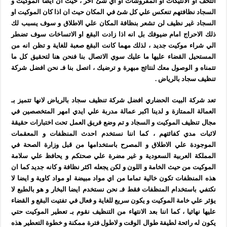
التحف او الانتيكات او المفروشات او اي شئ اخر ، حيث ان ايضا الموكيت و
السجاد نظافتهم تنعكس علي كل شئ في المكان حيث ان اذا كان الموكيت او
السجاد غير نظيف لن تشعر بنظافة المكان علي الاطلاق و سوف يسبب لك
ذلك الاحراج امام ضيوفك بل انه اذا زادت البقع او الاتساخات سوف تضطر
الي شراء موكيت جديد ، لذلك مهما كانت البقع صعبة للغاية و تظن انه من
المستحيل القضاء عليها ما عليك سوي الاتصال بنا فنحن هنا لتحقيق كل ما
تتمناه و الوصول معك لنتائج مبهرة و ترضيك ، اتصل بنا فـ نحن افضل شركة
تنظيف سجاد بالرياض .
تعد شركة البيت الحضاري افضل شركة تنظيف سجاد بالرياض لانها تتميز بـ
العمالة الممتازة و لدينا اكبر عمالة مدربة علي ايدي امهر المتخصصين في
مجال تنظيف الموكيت و السجاد و تم وضع فريق العمل تحت اختبارات حقيقة
لاثبات مدي كفائتهم ، كما اننا نستخدم احدث المنظفات و المعقمات
الموجودة علي الاطلاق و المصرح باستخدامها من قبل وزارة الصحة في
المملكة العربية السعودية و غير مضرة علي صحتكم و يحافظ علي سلامة
الموكيت من حيث الخامة و اللون و لكن يجعله اكثر نظافة و كانه جديد كما ان
هذه المنظفات تكون خالية تماما من اي مواد مبيضة او مواد كاوية و ايضا لا
نكتفي باستخدام المنظفات فقط فـ نحن نستخدم ايضا البخار و هو بالطبع لا
يؤثر علي خامة الموكيت و يكون سريع للغاية و فعال في تفتيت البقع و القضاء
عليها نهائيا ، كما اننا بعد الانتهاء من التنظيف نقوم بـ تعطير الموكيت حتي
يكون له رائحة لطيفة طوال الوقت و لاطول فترة ممكنة و خطوة التعطير هذه