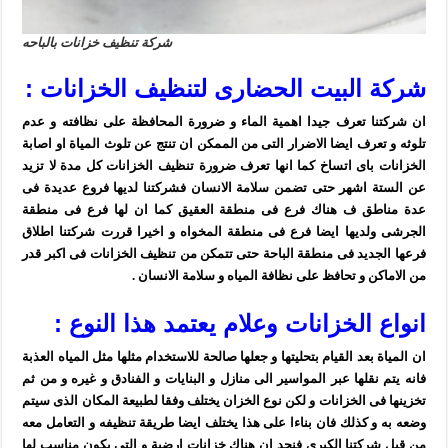
شركة تنظيف خزانات بالباحه
شركة البيت الحضارى لتنظيف الخزانات :
ان شركتنا تعرف جيدا اهمية الماء و ضرورة المحافظة على نظافته و عدم
تلوثه و تعرف ايضا الاضرار التى من الممكن ان تنتج عن تلوث المياة او اصابة
الخزانات باى اتساخ كما انها تعرف ضرورة تنظيف الخزانات كل مدة لا تزيد
عن الستة اشهر حتى تضمن سلامة الانسان فشركتنا لديها فروع عديدة فى
عدة مناطق ف هناك فرع فى منطقة العقيق كما ان لها فرع فى منطقة
الجرشى ولديها ايضا فرع فى منطقة المخواه و اخيرا قررت شركتنا اطلاق
فرعها الجديد فى منطقة الباحة حتى تتمكن من تنظيف الخزانات فى اكبر قدر
من الاماكن و تحافظ على نظافة المياه و سلامة الانسان .
انواع الخزانات وعلام يعتمد هذا النوع :
ان المياة بعد القيام بتحليتها و جعلها صالحة للاستخدام مثلها مثل المياه العذبة
فانه يتم نقلها عبر المواسير الى منازل و البنايات و الفنادق و غيره و من ثم
تخزينها فى الخزانات و لكن نوع الخزان يختلف وفقا لطبيعة المكان الذى سيتم
وضعه به و كذلك فان بناءا على هذا يختلف ايضا طريقة تنظيفه و التعامل معه
من قبل شركتنا الكبرى فنجد ان هناك خزانات ارضية و التى يكون مناسب لها