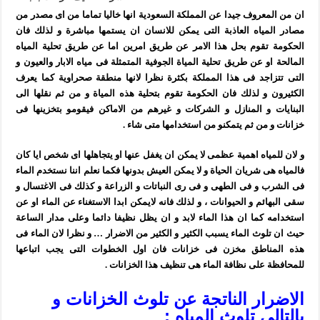
ان من المعروف جيدا عن المملكة السعودية انها خاليا تماما من اى مصدر من
مصادر المياه العاذبة التى يمكن للانسان ان يستمها مباشرة و لذلك فان
الحكومة تقوم بحل هذا الامر عن طريق امرين اما عن طريق تحلية المياه
المالحة او عن طريق تحلية المياة الجوفية المتمثلة فى مياه الابار والعيون و
التى تتزاجد فى هذا المملكة بكثرة نظرا لانها منطقة صحراوية كما يعرف
الكثيرون و لذلك فان الحكومة تقوم بتحلية هذه المياة و من ثم نقلها الى
البنايات و المنازل و الشركات و غيرهم من الاماكن فيقومو بتخزينها فى
خزانات و من ثم يتمكنو من استخدامها متى شاء .
و لان للمياه اهمية عظمى لا يمكن ان يغفل عنها او يتجاهلها اى شخص ايا كان
فالمياه هى شريان الحياة و لا يمكن العيش بدونها فكما نعلم اننا نستخدم الماء
فى الشرب و فى الطهى و فى رى النباتات و الزراعة و كذلك فى الاغتسال و
سقى البهائم و الحيوانات ، و لذلك فانه لايمكن ابدا الاستغناء عن الماء او عن
استخدامه كما ان هذا الماء لابد و ان يظل نظيفا دائما وعلى مدار الساعة
حيث ان تلوث الماء يسبب الكثير و الكثير من الاضرار … و نظرا لان الماء فى
هذه المناطق مخزن فى خزانات فان اول الخطوات التى يجب اتباعها
للمحافظة على نظافة الماء هى تنظيف هذا الخزانات .
الاضرار الناتجة عن تلوث الخزانات و
بالتالى تلوث المياه :